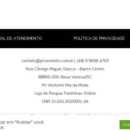
AL DE ATENDIMENTO
POLÍTICA DE PRIVACIDADE
contato@priventurini.com.br | (48) 9 9658-4763
Rua Cônego Miguel Giacca – Bairro Centro
88865-000, Nova Veneza/SC
Pri Venturini Mix da Moda
Loja de Roupas Femininas Online
CNPJ 21.620.353/0001-64
Desenvolvido por Blume Web Studio
icar em "Aceitar" você
Ace
te.