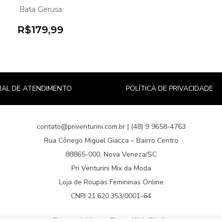
Bata Gerusa
R$
179,99
AL DE ATENDIMENTO
POLÍTICA DE PRIVACIDADE
contato@priventurini.com.br | (48) 9 9658-4763
Rua Cônego Miguel Giacca – Bairro Centro
88865-000, Nova Veneza/SC
Pri Venturini Mix da Moda
Loja de Roupas Femininas Online
CNPJ 21.620.353/0001-64
Desenvolvido por Blume Web Studio