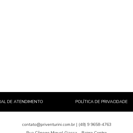
AL DE ATENDIMENTO
POLÍTICA DE PRIVACIDADE
contato@priventurini.com.br | (48) 9 9658-4763
Rua Cônego Miguel Giacca – Bairro Centro