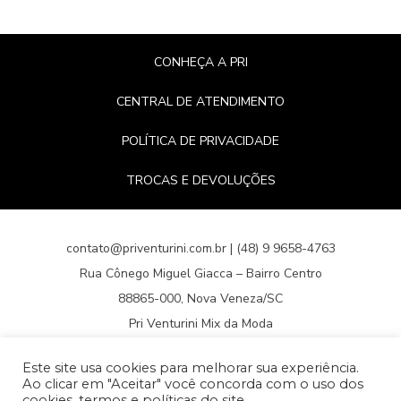
CONHEÇA A PRI
CENTRAL DE ATENDIMENTO
POLÍTICA DE PRIVACIDADE
TROCAS E DEVOLUÇÕES
contato@priventurini.com.br | (48) 9 9658-4763
Rua Cônego Miguel Giacca – Bairro Centro
88865-000, Nova Veneza/SC
Pri Venturini Mix da Moda
Loja de Roupas Femininas Online
Este site usa cookies para melhorar sua experiência.
CNPJ 21.620.353/0001-64
Ao clicar em "Aceitar" você concorda com o uso dos
cookies, termos e políticas do site.