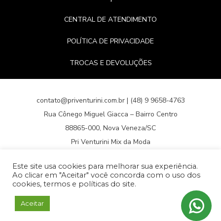
CENTRAL DE ATENDIMENTO
POLÍTICA DE PRIVACIDADE
TROCAS E DEVOLUÇÕES
contato@priventurini.com.br | (48) 9 9658-4763
Rua Cônego Miguel Giacca – Bairro Centro
88865-000, Nova Veneza/SC
Pri Venturini Mix da Moda
Loja de Roupas Femininas Online
Este site usa cookies para melhorar sua experiência.
CNPJ 21.620.353/0001-64
Ao clicar em "Aceitar" você concorda com o uso dos
cookies, termos e políticas do site.
Desenvolvido por Blume Web Studio
Aceitar